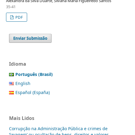
Alexandra da Silva Duarte, Silvana Maria Figueiredo Santos
35-41
PDF
Enviar Submissão
Idioma
Português (Brasil)
English
Español (España)
Mais Lidos
Corrupção na Administração Pública e crimes de
‘lavagem’ ou ocultação de bens, direitos e valores