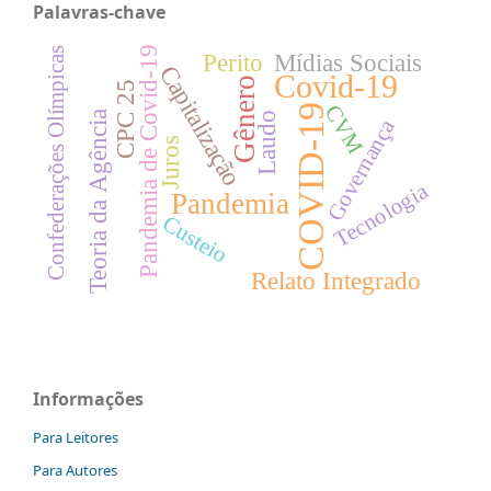
Palavras-chave
Pandemia de Covid-19
Confederações Olímpicas
Perito
Mídias Sociais
Capitalização
Covid-19
Gênero
CPC 25
CVM
COVID-19
Teoria da Agência
Laudo
Governança
Juros
Tecnologia
Pandemia
Custeio
Relato Integrado
Informações
Para Leitores
Para Autores