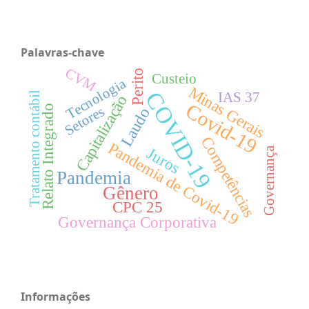
Palavras-chave
CVM
Perito
Custeio
Tecnologia
Minas Gerais
COVID-19
IAS 37
Tratamento contábil
Capitalização
Covid-19
Relato Integrado
Setores
Laudo
Competências
Pandemia de Covid-19
Juros
Governança
Pandemia
Gênero
CPC 25
Governança Corporativa
Informações