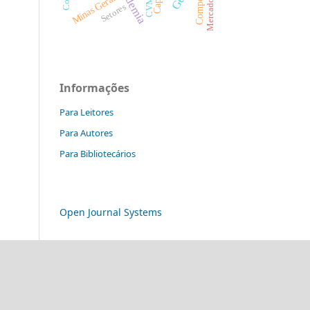
Pandemia
Minas Gerais
CVM
Setores
Informações
Para Leitores
Para Autores
Para Bibliotecários
Open Journal Systems