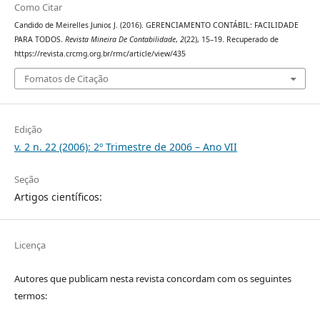
Como Citar
Candido de Meirelles Junior, J. (2016). GERENCIAMENTO CONTÁBIL: FACILIDADE
PARA TODOS.
Revista Mineira De Contabilidade
,
2
(22), 15–19. Recuperado de
https://revista.crcmg.org.br/rmc/article/view/435
Fomatos de Citação
Edição
v. 2 n. 22 (2006): 2º Trimestre de 2006 – Ano VII
Seção
Artigos científicos:
Licença
Autores que publicam nesta revista concordam com os seguintes
termos: