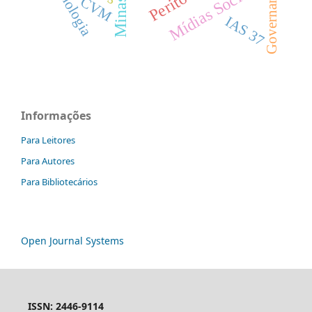
Tecnologia
Mídias Sociais
Governança
Perito
CVM
IAS 37
Informações
Para Leitores
Para Autores
Para Bibliotecários
Open Journal Systems
ISSN: 2446-9114