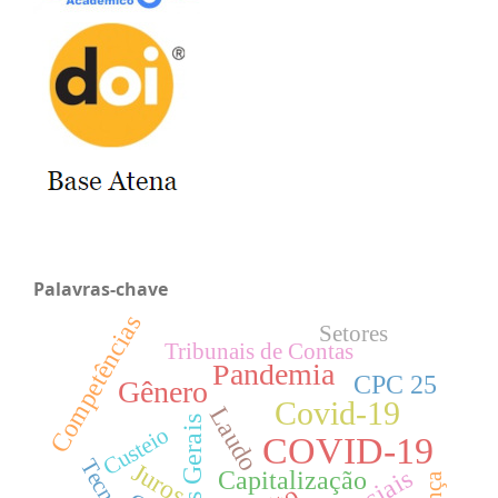
Palavras-chave
Competências
Setores
Tribunais de Contas
Pandemia
CPC 25
Gênero
Covid-19
Laudo
Minas Gerais
Custeio
COVID-19
Juros
Capitalização