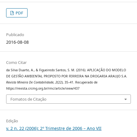
PDF
Publicado
2016-08-08
Como Citar
da Silva Duarte, A., & Figueiredo Santos, S. M. (2016). APLICAÇÃO DO MODELO
DE GESTÃO AMBIENTAL PROPOSTO POR FERREIRA NA DROGARIA ARAUJO S.A.
Revista Mineira De Contabilidade
,
2
(22), 35–41. Recuperado de
https://revista.crcmg.org.br/rmc/article/view/437
Fomatos de Citação
Edição
v. 2 n. 22 (2006): 2º Trimestre de 2006 – Ano VII