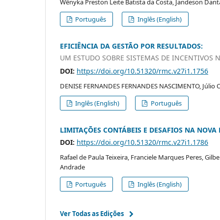
Wênyka Preston Leite Batista da Costa, Jandeson Dantas
Português
Inglês (English)
EFICIÊNCIA DA GESTÃO POR RESULTADOS:
UM ESTUDO SOBRE SISTEMAS DE INCENTIVOS 
DOI:
https://doi.org/10.51320/rmc.v27i1.1756
DENISE FERNANDES FERNANDES NASCIMENTO, Júlio Orest
Inglês (English)
Português
LIMITAÇÕES CONTÁBEIS E DESAFIOS NA NOVA L
DOI:
https://doi.org/10.51320/rmc.v27i1.1786
Rafael de Paula Teixeira, Franciele Marques Peres, Gilbe
Andrade
Português
Inglês (English)
Ver Todas as Edições