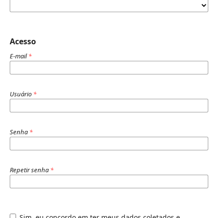
Acesso
E-mail
*
Usuário
*
Senha
*
Repetir senha
*
Sim, eu concordo em ter meus dados coletados e