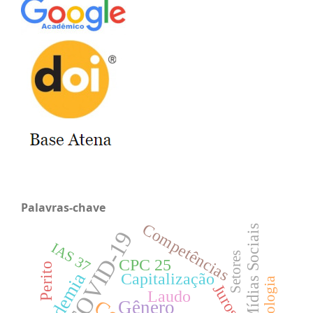
Palavras-chave
Competências
Mídias Sociais
COVID-19
IAS 37
Setores
CPC 25
Perito
Capitalização
Pandemia
Tecnologia
Juros
Laudo
Gênero