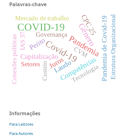
Palavras-chave
CPC 25
Estrutura Organizacional
Mercado de trabalho
Pandemia de Covid-19
COVID-19
Gênero
Governança
IAS 37
Pandemia
Conexões políticas
Perito
Covid-19
CVM
Capitalização
Competências
Juros
Laudo
Custeio
Setores
Tecnologia
Informações
Para Leitores
Para Autores