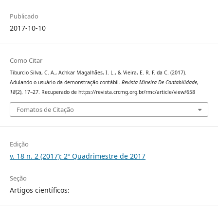
Publicado
2017-10-10
Como Citar
Tiburcio Silva, C. A., Achkar Magalhães, I. L., & Vieira, E. R. F. da C. (2017).
Adulando o usuário da demonstração contábil.
Revista Mineira De Contabilidade
,
18
(2), 17–27. Recuperado de https://revista.crcmg.org.br/rmc/article/view/658
Fomatos de Citação
Edição
v. 18 n. 2 (2017): 2º Quadrimestre de 2017
Seção
Artigos científicos: