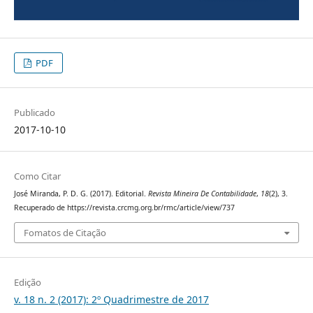
PDF
Publicado
2017-10-10
Como Citar
José Miranda, P. D. G. (2017). Editorial.
Revista Mineira De Contabilidade
,
18
(2), 3.
Recuperado de https://revista.crcmg.org.br/rmc/article/view/737
Fomatos de Citação
Edição
v. 18 n. 2 (2017): 2º Quadrimestre de 2017