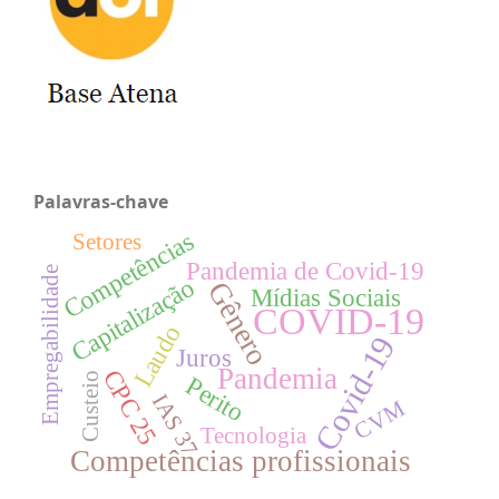
Palavras-chave
Competências
Setores
Pandemia de Covid-19
Empregabilidade
Capitalização
Gênero
Mídias Sociais
COVID-19
Laudo
Covid-19
Juros
Pandemia
CPC 25
Custeio
Perito
IAS 37
CVM
Tecnologia
Competências profissionais