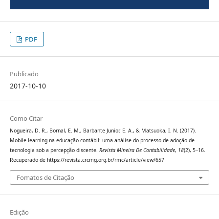
PDF
Publicado
2017-10-10
Como Citar
Nogueira, D. R., Bornal, E. M., Barbante Junior, E. A., & Matsuoka, I. N. (2017).
Mobile learning na educação contábil: uma análise do processo de adoção de
tecnologia sob a percepção discente.
Revista Mineira De Contabilidade
,
18
(2), 5–16.
Recuperado de https://revista.crcmg.org.br/rmc/article/view/657
Fomatos de Citação
Edição