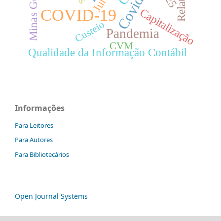
Covid-19
Minas Gerais
COVID-19
Capitalização
Custeio
Pandemia
CVM
Qualidade da Informação Contábil
Informações
Para Leitores
Para Autores
Para Bibliotecários
Open Journal Systems