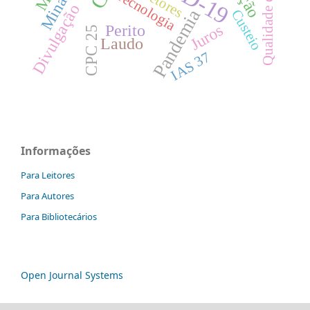
Divulgação Voluntária
Setores
Tecnologia
Pandemia
Custeio
Juros
Perito
CPC 25
Laudo
IAS 37
Informações
Para Leitores
Para Autores
Para Bibliotecários
Open Journal Systems