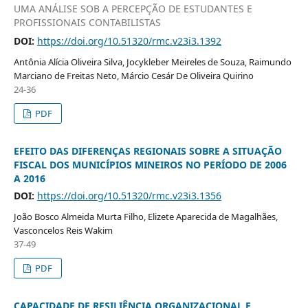
UMA ANÁLISE SOB A PERCEPÇÃO DE ESTUDANTES E
PROFISSIONAIS CONTABILISTAS
DOI:
https://doi.org/10.51320/rmc.v23i3.1392
Antônia Alícia Oliveira Silva, Jocykleber Meireles de Souza, Raimundo
Marciano de Freitas Neto, Márcio Cesár De Oliveira Quirino
24-36
PDF
EFEITO DAS DIFERENÇAS REGIONAIS SOBRE A SITUAÇÃO
FISCAL DOS MUNICÍPIOS MINEIROS NO PERÍODO DE 2006
A 2016
DOI:
https://doi.org/10.51320/rmc.v23i3.1356
João Bosco Almeida Murta Filho, Elizete Aparecida de Magalhães,
Vasconcelos Reis Wakim
37-49
PDF
CAPACIDADE DE RESILIÊNCIA ORGANIZACIONAL E