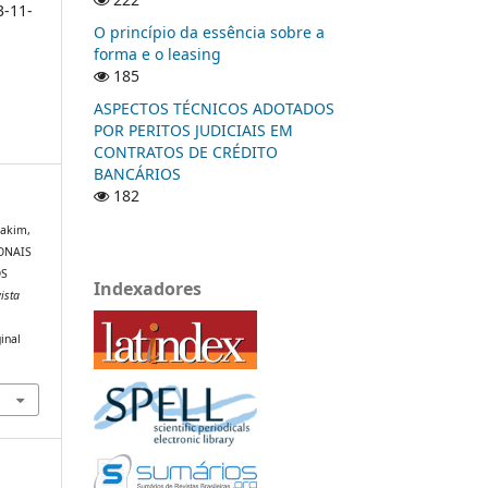
3-11-
O princípio da essência sobre a
forma e o leasing
185
ASPECTOS TÉCNICOS ADOTADOS
POR PERITOS JUDICIAIS EM
CONTRATOS DE CRÉDITO
BANCÁRIOS
182
Wakim,
IONAIS
OS
Indexadores
ista
inal