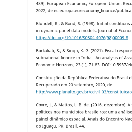
489]. European Economic, European Union. Recu
2022, de ec.europa.eu/economy_finance/publica
Blundell, R., & Bond, S. (1998). Initial condition
in dynamic panel data models. Journal of Econom
https://doi.org/10.1016/S0304-4076(98)00009-8
Borkakati, S., & Singh, K. G. (2021). Fiscal respon
subnational finance in India - An analysis of Assa
Economic Horizons, 23 (1), 71-83. DOI:10.5937/
Constituição da República Federativa do Brasil d
Recuperado em 20 setembro, 2020, de
http://www.planalto.gov.br/ccivil_03/constituica
Covre, J., & Mattos, L. B. de. (2016, dezembro). A 
políticos nos municípios brasileiros: uma anális
painel dinâmico espacial. Anais do Encontro Na
do Iguaçu, PR, Brasil, 44.