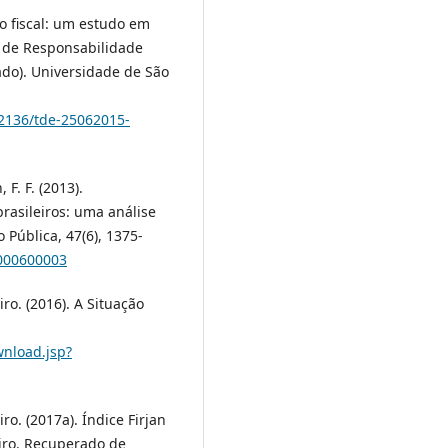
ão fiscal: um estudo em
i de Responsabilidade
ado). Universidade de São
12136/tde-25062015-
F. F. (2013).
rasileiros: uma análise
 Pública, 47(6), 1375-
3000600003
ro. (2016). A Situação
wnload.jsp?
o. (2017a). Índice Firjan
eiro. Recuperado de