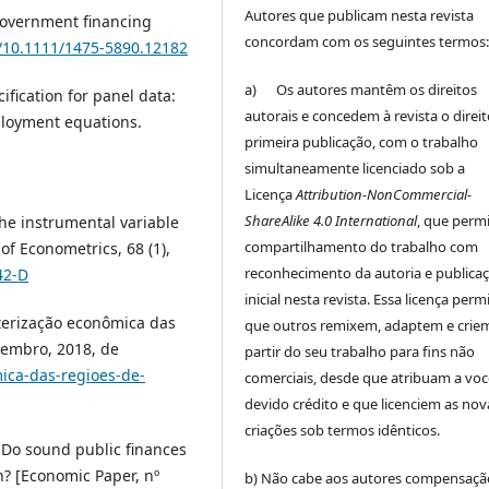
Autores que publicam nesta revista
d government financing
concordam com os seguintes termos
g/10.1111/1475-5890.12182
a) Os autores mantêm os direitos
ification for panel data:
autorais e concedem à revista o direi
ployment equations.
primeira publicação, com o trabalho
simultaneamente licenciado sob a
Licença
Attribution-NonCommercial-
ShareAlike 4.0 International
, que perm
 the instrumental variable
compartilhamento do trabalho com
f Econometrics, 68 (1),
reconhecimento da autoria e publica
42-D
inicial nesta revista. Essa licença perm
cterização econômica das
que outros remixem, adaptem e crie
tembro, 2018, de
partir do seu trabalho para fins não
ica-das-regioes-de-
comerciais, desde que atribuam a voc
devido crédito e que licenciem as nov
criações sob termos idênticos.
. Do sound public finances
h? [Economic Paper, nº
b) Não cabe aos autores compensaçã