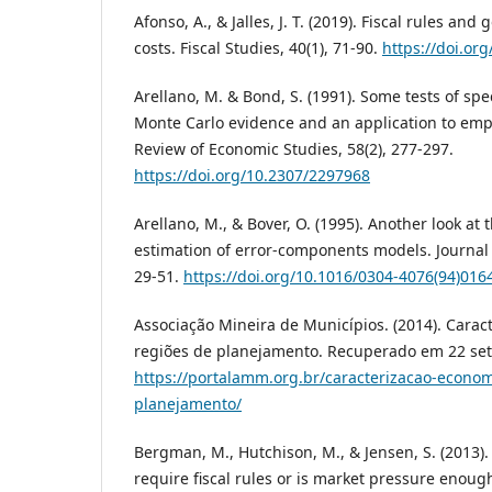
Afonso, A., & Jalles, J. T. (2019). Fiscal rules an
costs. Fiscal Studies, 40(1), 71-90.
https://doi.or
Arellano, M. & Bond, S. (1991). Some tests of spec
Monte Carlo evidence and an application to em
Review of Economic Studies, 58(2), 277-297.
https://doi.org/10.2307/2297968
Arellano, M., & Bover, O. (1995). Another look at
estimation of error-components models. Journal o
29-51.
https://doi.org/10.1016/0304-4076(94)016
Associação Mineira de Municípios. (2014). Cara
regiões de planejamento. Recuperado em 22 se
https://portalamm.org.br/caracterizacao-econom
planejamento/
Bergman, M., Hutchison, M., & Jensen, S. (2013)
require fiscal rules or is market pressure enoug