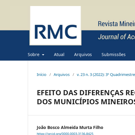
Sobre
Atual
Arquivos
Submissões
Início
/
Arquivos
/
v. 23 n. 3 (2022): 3º Quadrimestr
EFEITO DAS DIFERENÇAS R
DOS MUNICÍPIOS MINEIROS
João Bosco Almeida Murta Filho
https://orcid.org/0000-0003-3136-8425