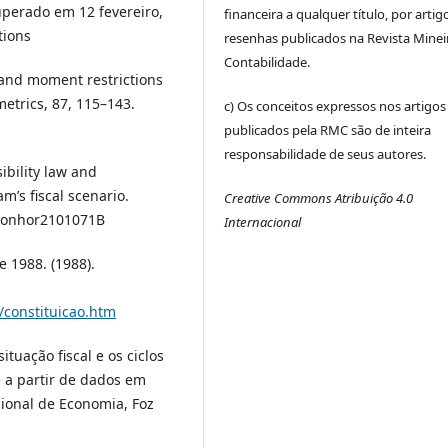
perado em 12 fevereiro,
financeira a qualquer título, por artig
tions
resenhas publicados na Revista Minei
Contabilidade.
s and moment restrictions
etrics, 87, 115–143.
c) Os conceitos expressos nos artigos
publicados pela RMC são de inteira
responsabilidade de seus autores.
sibility law and
m’s fiscal scenario.
Creative Commons Atribuição 4.0
ekonhor2101071B
Internacional
e 1988. (1988).
o/constituicao.htm
situação fiscal e os ciclos
e a partir de dados em
cional de Economia, Foz