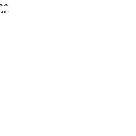
os ou
ra de