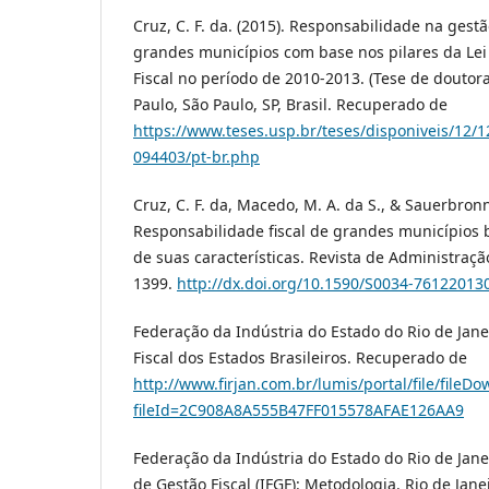
Cruz, C. F. da. (2015). Responsabilidade na gest
grandes municípios com base nos pilares da Le
Fiscal no período de 2010-2013. (Tese de doutor
Paulo, São Paulo, SP, Brasil. Recuperado de
https://www.teses.usp.br/teses/disponiveis/12/
094403/pt-br.php
Cruz, C. F. da, Macedo, M. A. da S., & Sauerbronn, 
Responsabilidade fiscal de grandes municípios b
de suas características. Revista de Administração
1399.
http://dx.doi.org/10.1590/S0034-7612201
Federação da Indústria do Estado do Rio de Janei
Fiscal dos Estados Brasileiros. Recuperado de
http://www.firjan.com.br/lumis/portal/file/fileDo
fileId=2C908A8A555B47FF015578AFAE126AA9
Federação da Indústria do Estado do Rio de Janeir
de Gestão Fiscal (IFGF): Metodologia. Rio de Jan