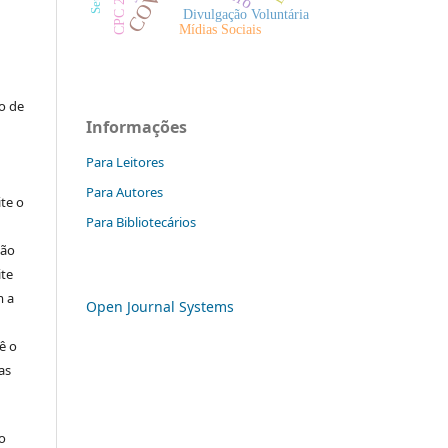
CPC 25
Divulgação Voluntária
Mídias Sociais
:
to de
Informações
Para Leitores
Para Autores
ite o
Para Bibliotecários
ção
ite
m a
Open Journal Systems
ê o
as
o