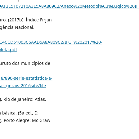
1/A0/9AF3E5107210A3E5A8A809C2/Anexo%20Metodol%C3%B3gico%20I
ro. (2017b). Índice Firjan
ngência Nacional.
3/B1/C4CCD51063C6AAD5A8A809C2/IFGF%202017%20-
leta.pdf
 Bruto dos municípios de
/890-serie-estatistica-a-
s-gerais-2016site/file
 Rio de Janeiro: Atlas.
 básica. (5a ed., D.
). Porto Alegre: Mc Graw