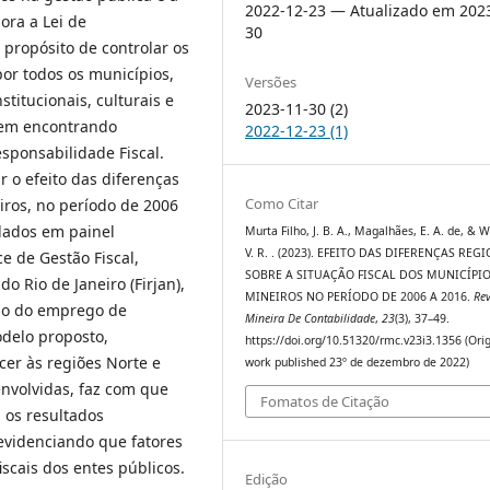
2022-12-23 — Atualizado em 202
ora a Lei de
30
 propósito de controlar os
por todos os municípios,
Versões
stitucionais, culturais e
2023-11-30 (2)
 vem encontrando
2022-12-23 (1)
sponsabilidade Fiscal.
r o efeito das diferenças
Como Citar
iros, no período de 2006
dados em painel
Murta Filho, J. B. A., Magalhães, E. A. de, & 
V. R. . (2023). EFEITO DAS DIFERENÇAS REG
ce de Gestão Fiscal,
SOBRE A SITUAÇÃO FISCAL DOS MUNICÍPI
o Rio de Janeiro (Firjan),
MINEIROS NO PERÍODO DE 2006 A 2016.
Rev
eio do emprego de
Mineira De Contabilidade
,
23
(3), 37–49.
delo proposto,
https://doi.org/10.51320/rmc.v23i3.1356 (Orig
cer às regiões Norte e
work published 23º de dezembro de 2022)
nvolvidas, faz com que
Fomatos de Citação
 os resultados
 evidenciando que fatores
iscais dos entes públicos.
Edição