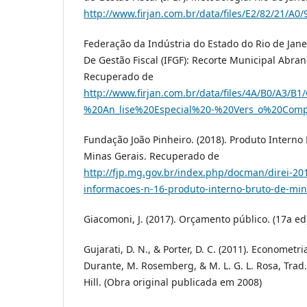
http://www.firjan.com.br/data/files/E2/82/2
Federação da Indústria do Estado do Rio de Janei
De Gestão Fiscal (IFGF): Recorte Municipal Abra
Recuperado de
http://www.firjan.com.br/data/files/4A/B0/A
%20An_lise%20Especial%20-%20Vers_o%20Comp
Fundação João Pinheiro. (2018). Produto Interno
Minas Gerais. Recuperado de
http://fjp.mg.gov.br/index.php/docman/direi-2018
informacoes-n-16-produto-interno-bruto-de-mina
Giacomoni, J. (2017). Orçamento público. (17a ed).
Gujarati, D. N., & Porter, D. C. (2011). Econometria
Durante, M. Rosemberg, & M. L. G. L. Rosa, Trad.
Hill. (Obra original publicada em 2008)