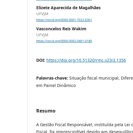
Elizete Aparecida de Magalhães
UFVJM
https://orcid.org/0000-0001-7022-6361
Vasconcelos Reis Wakim
UFVJM
https://orcid.org/0000-0002-0401-0180
DOI:
https://doi.org/10.51320/rmc.v23i3.1356
Palavras-chave:
Situação fiscal municipal, Dife
em Painel Dinâmico
Resumo
A Gestão Fiscal Responsável, instituída pela Lei
Fiscal, foi imprescindível devido aos desequilíbr