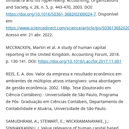
simulacra and his hyperreality. Accounting, Organizations
and Society, v. 28, n. 5, p. 443-470, 2003. DOI:
https://doi.org/10.1016/S0361-3682(02)00024-7
. Disponível
em:
https://www.sciencedirect.com/science/article/pii/S036136820
Acesso em: 21 abr. 2022.
MCCRACKEN, Martin et al. A study of human capital
reporting in the United Kingdom. Accounting Forum, 2018.
p. 130-141. DOI:
https://doi.org/10.1016/j.accfor.2017.11.001
REIS, E. A. dos. Valor da empresa e resultado econômico em
ambientes de múltiplos ativos intangíveis: uma abordagem
de gestão econômica. 2002. 188p. Tese (Doutorado em
Ciência Contábeis) - Universidade de São Paulo, Programa
de Pós- Graduação em Ciências Contábeis, Departamento de
Contabilidade e Atuária, Universidade de São Paulo.
SAMUDHRAM, A.; STEWART, E.; WICKRAMANAYAKE, J.;
SINNAKKANNU, J. Value relevance of human capital based