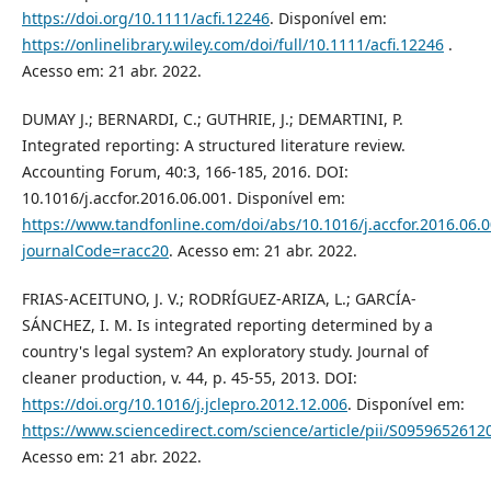
https://doi.org/10.1111/acfi.12246
. Disponível em:
https://onlinelibrary.wiley.com/doi/full/10.1111/acfi.12246
.
Acesso em: 21 abr. 2022.
DUMAY J.; BERNARDI, C.; GUTHRIE, J.; DEMARTINI, P.
Integrated reporting: A structured literature review.
Accounting Forum, 40:3, 166-185, 2016. DOI:
10.1016/j.accfor.2016.06.001. Disponível em:
https://www.tandfonline.com/doi/abs/10.1016/j.accfor.2016.06.
journalCode=racc20
. Acesso em: 21 abr. 2022.
FRIAS-ACEITUNO, J. V.; RODRÍGUEZ-ARIZA, L.; GARCÍA-
SÁNCHEZ, I. M. Is integrated reporting determined by a
country's legal system? An exploratory study. Journal of
cleaner production, v. 44, p. 45-55, 2013. DOI:
https://doi.org/10.1016/j.jclepro.2012.12.006
. Disponível em:
https://www.sciencedirect.com/science/article/pii/S095965261
Acesso em: 21 abr. 2022.