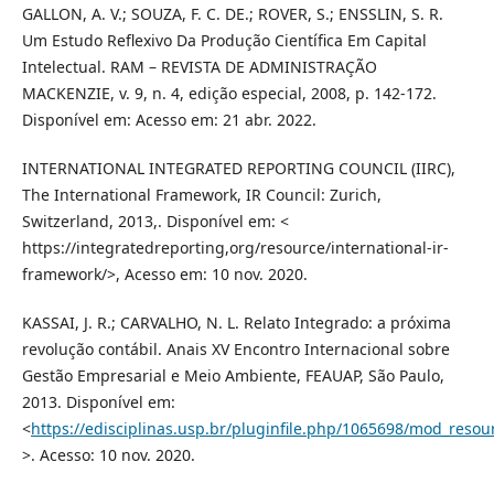
GALLON, A. V.; SOUZA, F. C. DE.; ROVER, S.; ENSSLIN, S. R.
Um Estudo Reflexivo Da Produção Científica Em Capital
Intelectual. RAM – REVISTA DE ADMINISTRAÇÃO
MACKENZIE, v. 9, n. 4, edição especial, 2008, p. 142-172.
Disponível em: Acesso em: 21 abr. 2022.
INTERNATIONAL INTEGRATED REPORTING COUNCIL (IIRC),
The International Framework, IR Council: Zurich,
Switzerland, 2013,. Disponível em: <
https://integratedreporting,org/resource/international-ir-
framework/>, Acesso em: 10 nov. 2020.
KASSAI, J. R.; CARVALHO, N. L. Relato Integrado: a próxima
revolução contábil. Anais XV Encontro Internacional sobre
Gestão Empresarial e Meio Ambiente, FEAUAP, São Paulo,
2013. Disponível em:
<
https://edisciplinas.usp.br/pluginfile.php/1065698/mod_res
>. Acesso: 10 nov. 2020.