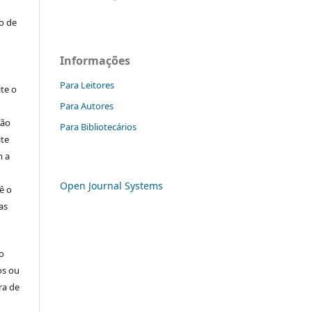
to de
Informações
Para Leitores
ite o
Para Autores
ção
Para Bibliotecários
ite
m a
Open Journal Systems
ê o
as
o
os ou
ra de