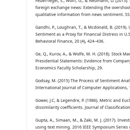
Feuerriegel, S., Wolff, G., & Neumann, D. (2015)
foreign exchange news: Extending the overshoo
qualitative information from news sentiment. SS
Gandhi, P., Loughran, T., & Mcdonald, B. (2019).
Sentiment as a Proxy for Financial Distress in U.S
Behavioral Finance, 20 (4), 424–436.
Ge, Q., Kurov, A., & Wolfe, M. H. (2018). Stock Ma
Presidential Statements: Evidence from Company
Economics Faculty Scholarship, 29.
Godsay, M. (2015) The Process of Sentiment Analy
International Journal of Computer Applications, 1
Gower, J.C, & Legendre, P. (1986). Metric and Euc
dissimilarity coefficients. Journal of Classification
Gupta, A., Simaan, M., & Zaki, M. J. (2017). Inves
using text mining. 2016 IEEE Symposium Series