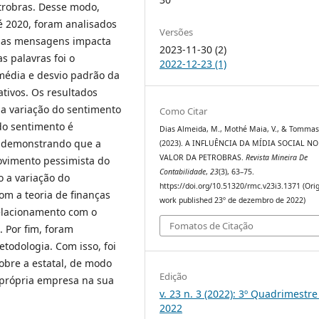
etrobras. Desse modo,
é 2020, foram analisados
Versões
essas mensagens impacta
2023-11-30 (2)
s palavras foi o
2022-12-23 (1)
édia e desvio padrão da
tivos. Os resultados
 a variação do sentimento
Como Citar
do sentimento é
Dias Almeida, M., Mothé Maia, V., & Tommase
a, demonstrando que a
(2023). A INFLUÊNCIA DA MÍDIA SOCIAL NO
VALOR DA PETROBRAS.
Revista Mineira De
movimento pessimista do
Contabilidade
,
23
(3), 63–75.
 a variação do
https://doi.org/10.51320/rmc.v23i3.1371 (Orig
om a teoria de finanças
work published 23º de dezembro de 2022)
elacionamento com o
Fomatos de Citação
. Por fim, foram
odologia. Com isso, foi
sobre a estatal, de modo
Edição
a própria empresa na sua
v. 23 n. 3 (2022): 3º Quadrimestre
2022