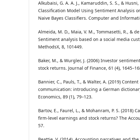
Alkubaisi, G. A. A. J., Kamaruddin, S. S., & Husni,
Classification Model Using Sentiment Analysis o
Naive Bayes Classifiers. Computer and Informatio
Almeida, M. D., Maia, V. M., Tommasetti, R., & de O
Sentiment analysis based on a social media cust
MethodsX, 8, 101449.
Baker, M., & Wurgler, J. (2006) Investor sentimen
stock returns. Journal of Finance, 61 (4), 1645–16
Bannier, C., Pauls, T., & Walter, A. (2019) Content
communication: introducing a German dictionary
Economics, 89 (1), 79–123.
Bartov, E., Faurel, L., & Mohanram, P. S. (2018) C
firm-level earnings and stock returns? The Accou
57.
Beattie, V. (2014). Accounting narratives and the