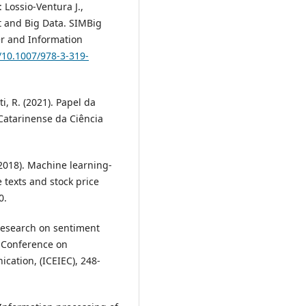
 Lossio-Ventura J.,
t and Big Data. SIMBig
r and Information
g/10.1007/978-3-319-
ti, R. (2021). Papel da
 Catarinense da Ciência
. (2018). Machine learning-
 texts and stock price
0.
 Research on sentiment
al Conference on
ation, (ICEIEC), 248-