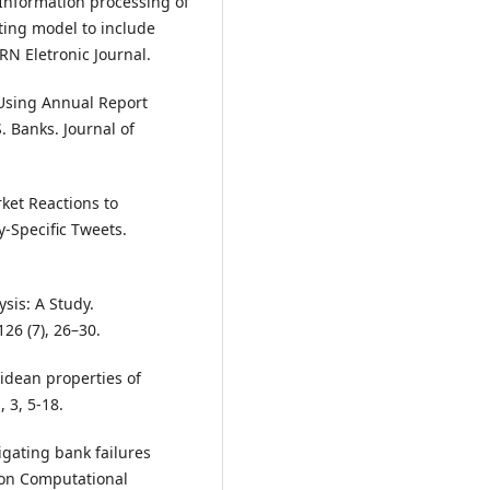
. Information processing of
ting model to include
RN Eletronic Journal.
 Using Annual Report
. Banks. Journal of
rket Reactions to
-Specific Tweets.
sis: A Study.
26 (7), 26–30.
lidean properties of
, 3, 5-18.
tigating bank failures
 on Computational