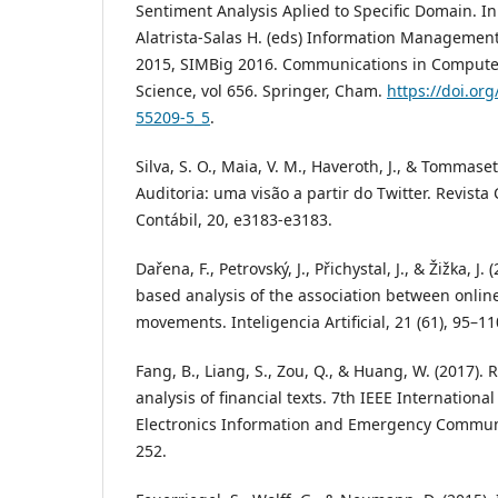
Sentiment Analysis Aplied to Specific Domain. In:
Alatrista-Salas H. (eds) Information Managemen
2015, SIMBig 2016. Communications in Compute
Science, vol 656. Springer, Cham.
https://doi.or
55209-5_5
.
Silva, S. O., Maia, V. M., Haveroth, J., & Tommaset
Auditoria: uma visão a partir do Twitter. Revista
Contábil, 20, e3183-e3183.
Dařena, F., Petrovský, J., Přichystal, J., & Žižka, J
based analysis of the association between online
movements. Inteligencia Artificial, 21 (61), 95–11
Fang, B., Liang, S., Zou, Q., & Huang, W. (2017).
analysis of financial texts. 7th IEEE Internation
Electronics Information and Emergency Communic
252.