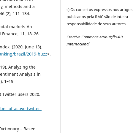
gy, methods and a
c) Os conceitos expressos nos artigos
46 (2), 111–134.
publicados pela RMC são de inteira
responsabilidade de seus autores.
apital markets-An
 Finance, 11, 18–26.
Creative Commons Atribuição 4.0
Internacional
dex. (2020, June 13).
nking/brazil/2019-buzz
>.
2019). Analyzing the
entiment Analysis in
), 1–19.
t Twitter users 2020.
er-of-active-twitter-
 Dictionary – Based