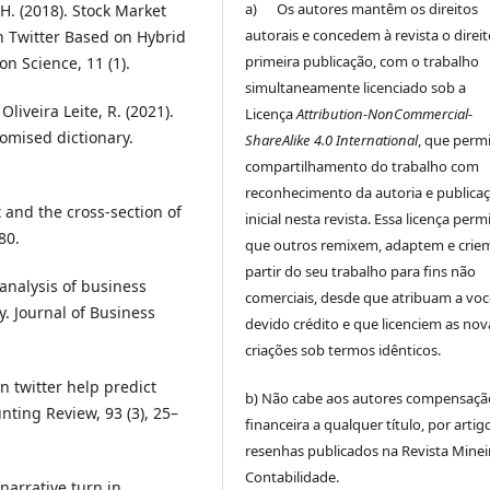
a) Os autores mantêm os direitos
 H. (2018). Stock Market
autorais e concedem à revista o direi
n Twitter Based on Hybrid
primeira publicação, com o trabalho
n Science, 11 (1).
simultaneamente licenciado sob a
liveira Leite, R. (2021).
Licença
Attribution-NonCommercial-
omised dictionary.
ShareAlike 4.0 International
, que perm
compartilhamento do trabalho com
reconhecimento da autoria e publica
t and the cross-section of
inicial nesta revista. Essa licença perm
80.
que outros remixem, adaptem e crie
partir do seu trabalho para fins não
 analysis of business
comerciais, desde que atribuam a voc
. Journal of Business
devido crédito e que licenciem as nov
criações sob termos idênticos.
an twitter help predict
b) Não cabe aos autores compensaçã
nting Review, 93 (3), 25–
financeira a qualquer título, por artig
resenhas publicados na Revista Minei
Contabilidade.
 narrative turn in