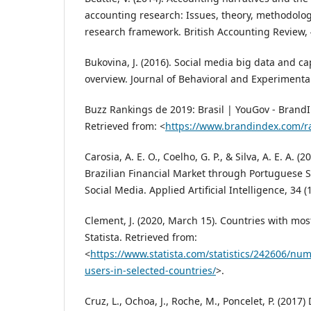
accounting research: Issues, theory, methodolo
research framework. British Accounting Review, 
Bukovina, J. (2016). Social media big data and c
overview. Journal of Behavioral and Experimental
Buzz Rankings de 2019: Brasil | YouGov - BrandIn
Retrieved from: <
https://www.brandindex.com/ra
Carosia, A. E. O., Coelho, G. P., & Silva, A. E. A. (
Brazilian Financial Market through Portuguese S
Social Media. Applied Artificial Intelligence, 34 (1
Clement, J. (2020, March 15). Countries with mos
Statista. Retrieved from:
<
https://www.statista.com/statistics/242606/numb
users-in-selected-countries/
>.
Cruz, L., Ochoa, J., Roche, M., Poncelet, P. (2017)