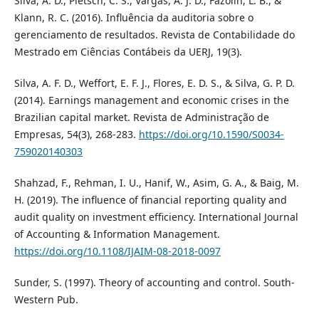
Silva, A. D., Pletsch, C. S., Vargas, A. J. D., Fazolin, L. B., &
Klann, R. C. (2016). Influência da auditoria sobre o
gerenciamento de resultados. Revista de Contabilidade do
Mestrado em Ciências Contábeis da UERJ, 19(3).
Silva, A. F. D., Weffort, E. F. J., Flores, E. D. S., & Silva, G. P. D.
(2014). Earnings management and economic crises in the
Brazilian capital market. Revista de Administração de
Empresas, 54(3), 268-283.
https://doi.org/10.1590/S0034-
759020140303
Shahzad, F., Rehman, I. U., Hanif, W., Asim, G. A., & Baig, M.
H. (2019). The influence of financial reporting quality and
audit quality on investment efficiency. International Journal
of Accounting & Information Management.
https://doi.org/10.1108/IJAIM-08-2018-0097
Sunder, S. (1997). Theory of accounting and control. South-
Western Pub.