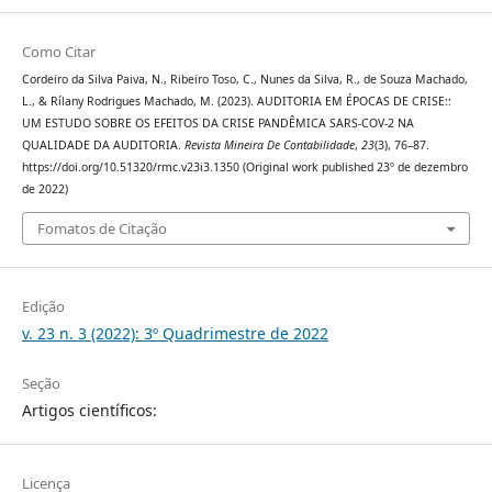
Como Citar
Cordeiro da Silva Paiva, N., Ribeiro Toso, C., Nunes da Silva, R., de Souza Machado,
L., & Rílany Rodrigues Machado, M. (2023). AUDITORIA EM ÉPOCAS DE CRISE::
UM ESTUDO SOBRE OS EFEITOS DA CRISE PANDÊMICA SARS-COV-2 NA
QUALIDADE DA AUDITORIA.
Revista Mineira De Contabilidade
,
23
(3), 76–87.
https://doi.org/10.51320/rmc.v23i3.1350 (Original work published 23º de dezembro
de 2022)
Fomatos de Citação
Edição
v. 23 n. 3 (2022): 3º Quadrimestre de 2022
Seção
Artigos científicos:
Licença