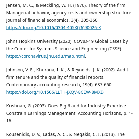
Jensen, M. C., & Meckling, W. H. (1976). Theory of the firm:
Managerial behavior, agency costs and ownership structure.
Journal of financial economics, 3(4), 305-360.
https://doi.org/10.1016/0304-405X(76)90026-X
Johns Hopkins University (2020). COVID-19 Global Cases by
the Center for Systems Science and Engineering (CSSE).
https://coronavirus.jhu.edu/map.html
.
Johnson, V. E., Khurana, I. K., & Reynolds, J. K. (2002). Audit‐
firm tenure and the quality of financial reports.
Contemporary accounting research, 19(4), 637-660.
https://doi.org/10.1506/LLTH-JXQV-8CEW-8MXD
Krishnan, G. (2003). Does Big 6 auditor Industry Expertise
Constrain Earnings Management. Accounting Horizons, p. 1-
16.
Kousenidis, D. V., Ladas, A. C., & Negakis, C. I. (2013). The