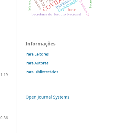
COVID-19
IAS 37
Capitalização
Governança
Setores
Juros
Secretaria do Tesouro Nacional
Informações
Para Leitores
Para Autores
Para Bibliotecários
11-19
Open Journal Systems
20-36