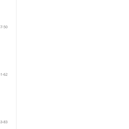
37-50
51-62
63-83