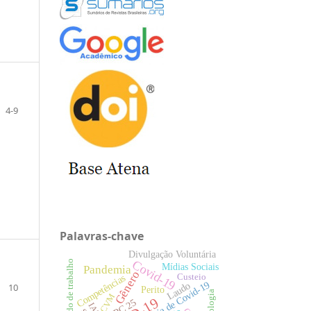
4-9
Palavras-chave
Divulgação Voluntária
Covid-19
Mercado de trabalho
Mídias Sociais
Pandemia
Gênero
Custeio
Competências
Pandemia de Covid-19
Laudo
10
Perito
Tecnologia
CVM
CPC 25