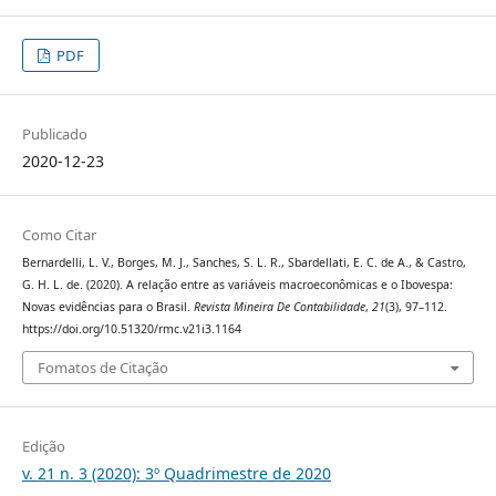
PDF
Publicado
2020-12-23
Como Citar
Bernardelli, L. V., Borges, M. J., Sanches, S. L. R., Sbardellati, E. C. de A., & Castro,
G. H. L. de. (2020). A relação entre as variáveis macroeconômicas e o Ibovespa:
Novas evidências para o Brasil.
Revista Mineira De Contabilidade
,
21
(3), 97–112.
https://doi.org/10.51320/rmc.v21i3.1164
Fomatos de Citação
Edição
v. 21 n. 3 (2020): 3º Quadrimestre de 2020