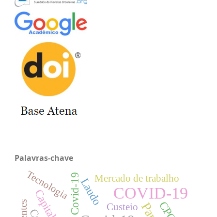
Palavras-chave
Tecnologia
Mercado de trabalho
Laudo
COVID-19
Capitalização
Custeio