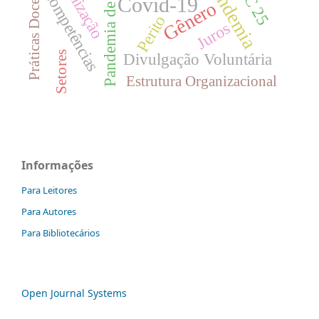
Pandemia de Covid-19
CPC 25
Práticas Docentes
Pandemia
Competências
Covid-19
Gênero
Perito
Juros
Setores
Divulgação Voluntária
Estrutura Organizacional
Informações
Para Leitores
Para Autores
Para Bibliotecários
Open Journal Systems