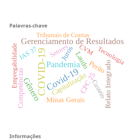
Palavras-chave
Tribunais de Contas
Gerenciamento de Resultados
Setores
CVM
Empregabilidade
Juros
Tecnologia
IAS 37
COVID-19
Laudo
Perito
Pandemia
Relato Integrado
Covid-19
Competências
Capitalização
CPC 25
Gênero
Custeio
Minas Gerais
Informações