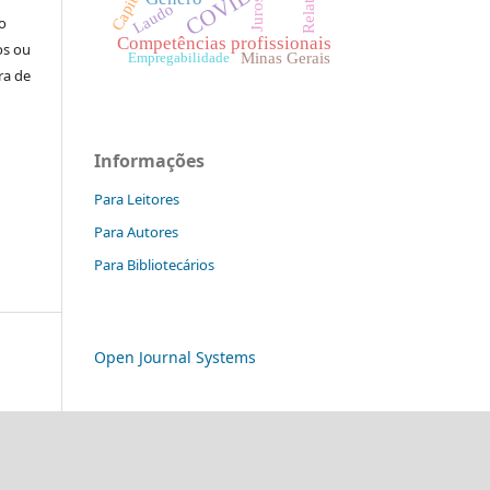
COVID-19
Juros
Laudo
o
Competências profissionais
os ou
Empregabilidade
Minas Gerais
ra de
Informações
Para Leitores
Para Autores
Para Bibliotecários
Open Journal Systems