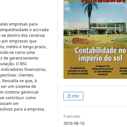
elas empresas para
competitividade e acirrada
-se dentro dos cenários
o por empresas que
to, médio e longo prazo,
lando-se como uma
as de gerenciamento
mutação. O BSC
ndicadores financeiros,
ectivas: clientes,
 Ressalta-se que, à
e ser um sistema de
m sistema gerencial
PDF
eve contribuir como
possam ser
itivos para a empresa.
Publicado
2016-08-16