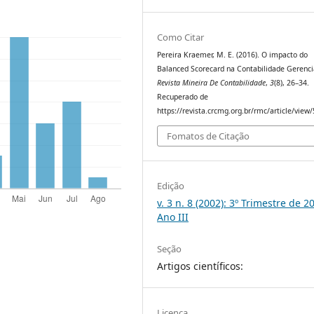
Como Citar
Pereira Kraemer, M. E. (2016). O impacto do
Balanced Scorecard na Contabilidade Gerenci
Revista Mineira De Contabilidade
,
3
(8), 26–34.
Recuperado de
https://revista.crcmg.org.br/rmc/article/view
Fomatos de Citação
Edição
v. 3 n. 8 (2002): 3º Trimestre de 2
Ano III
Seção
Artigos científicos:
Licença