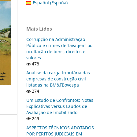
Español (España)
Mais Lidos
Corrupção na Administração
Pública e crimes de ‘lavagem’ ou
ocultação de bens, direitos e
valores
478
Análise da carga tributária das
empresas de construção civil
listadas na BM&FBovespa
274
Um Estudo de Confrontos: Notas
Explicativas versus Laudos de
Avaliação de Imobilizado
249
ASPECTOS TÉCNICOS ADOTADOS
POR PERITOS JUDICIAIS EM