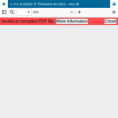
v. 3 n. 8 (2002): 3º Trimestre de 2002 – Ano III