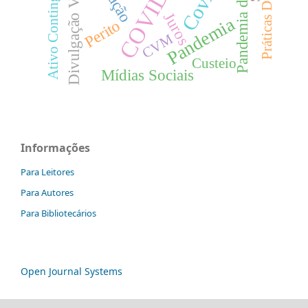
Pandemia de Covid-19
Divulgação Voluntária
Práticas Docentes
COVID-19
Ativo Contingente
Juros
Pandemia
Perito
CVM
Custeio
Mídias Sociais
Informações
Para Leitores
Para Autores
Para Bibliotecários
Open Journal Systems