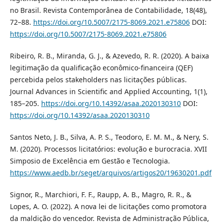
no Brasil. Revista Contemporânea de Contabilidade, 18(48),
72–88.
https://doi.org/10.5007/2175-8069.2021.e75806
DOI:
https://doi.org/10.5007/2175-8069.2021.e75806
Ribeiro, R. B., Miranda, G. J., & Azevedo, R. R. (2020). A baixa
legitimação da qualificação econômico-financeira (QEF)
percebida pelos stakeholders nas licitações públicas.
Journal Advances in Scientific and Applied Accounting, 1(1),
185–205.
https://doi.org/10.14392/asaa.2020130310
DOI:
https://doi.org/10.14392/asaa.2020130310
Santos Neto, J. B., Silva, A. P. S., Teodoro, E. M. M., & Nery, S.
M. (2020). Processos licitatórios: evolução e burocracia. XVII
Simposio de Excelência em Gestão e Tecnologia.
https://www.aedb.br/seget/arquivos/artigos20/19630201.pdf
Signor, R., Marchiori, F. F., Raupp, A. B., Magro, R. R., &
Lopes, A. O. (2022). A nova lei de licitações como promotora
da maldição do vencedor. Revista de Administração Pública,