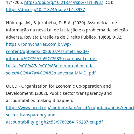
171-205.
https://doi.org/10.21874/rsp.v71i1.3937
DOI:
https://doi.org/10.21874/rsp.v71i1.3937
Nóbrega, M., & Jurubeba, D. F. A. (2020). Assimetrias de
informação na nova Lei de Licitação e o problema da seleção
adversa. Revista Brasileira de Direito Público, 18(69), 9-32.
https://ronnycharles.com.br/wp-
content/uploads/2020/07/Assimetrias-de-
informac%CC%A7a%CC%83o-na-nova-Lei-de-
Licitac%CC%A7a%CC%83o-e-o-problema-da-
selec%CC%A7a%CC%83o-adversa-MN-DJ.pdf
OECD - Organisation for Economic Co-operation and
Development. (2002). Public sector transparency and
accountability: making it happen.
https://www.oecd.org/content/dam/oecd/en/publications/report
sector-transparency-and-
accountability_g1gh2c53/9789264176287-en.pdf