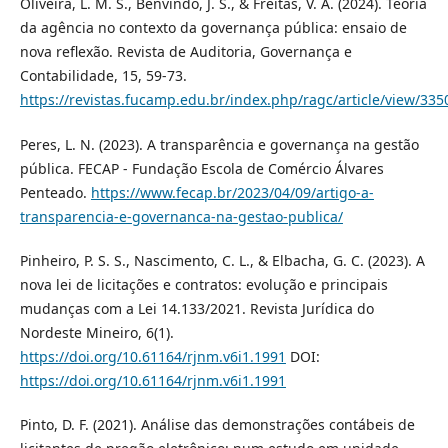
Oliveira, L. M. S., Benvindo, J. S., & Freitas, V. A. (2024). Teoria
da agência no contexto da governança pública: ensaio de
nova reflexão. Revista de Auditoria, Governança e
Contabilidade, 15, 59-73.
https://revistas.fucamp.edu.br/index.php/ragc/article/view/335
Peres, L. N. (2023). A transparência e governança na gestão
pública. FECAP - Fundação Escola de Comércio Álvares
Penteado.
https://www.fecap.br/2023/04/09/artigo-a-
transparencia-e-governanca-na-gestao-publica/
Pinheiro, P. S. S., Nascimento, C. L., & Elbacha, G. C. (2023). A
nova lei de licitações e contratos: evolução e principais
mudanças com a Lei 14.133/2021. Revista Jurídica do
Nordeste Mineiro, 6(1).
https://doi.org/10.61164/rjnm.v6i1.1991
DOI:
https://doi.org/10.61164/rjnm.v6i1.1991
Pinto, D. F. (2021). Análise das demonstrações contábeis de