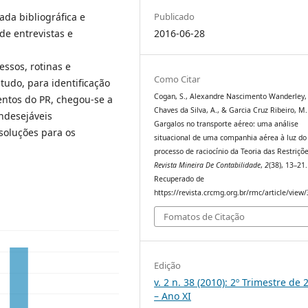
ada bibliográfica e
Publicado
de entrevistas e
2016-06-28
ssos, rotinas e
Como Citar
tudo, para identificação
Cogan, S., Alexandre Nascimento Wanderley, 
entos do PR, chegou-se a
Chaves da Silva, A., & Garcia Cruz Ribeiro, M.
Indesejáveis
Gargalos no transporte aéreo: uma análise
 soluções para os
situacional de uma companhia aérea à luz do
processo de raciocínio da Teoria das Restriçõe
Revista Mineira De Contabilidade
,
2
(38), 13–21.
Recuperado de
https://revista.crcmg.org.br/rmc/article/view
Fomatos de Citação
Edição
v. 2 n. 38 (2010): 2º Trimestre de 
– Ano XI