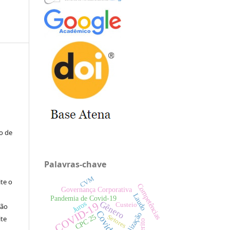
:
to de
Palavras-chave
CVM
ite o
Competências
Governança Corporativa
Laudo
Pandemia de Covid-19
Gênero
Juros
COVID-19
Custeio
ção
Covid-19
Capitalização
CPC 25
Setores
ite
Perito