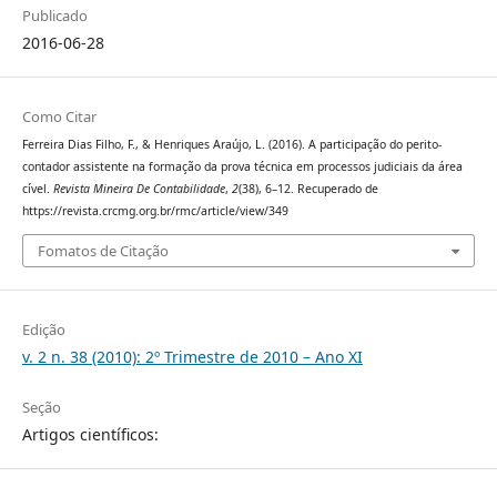
Publicado
2016-06-28
Como Citar
Ferreira Dias Filho, F., & Henriques Araújo, L. (2016). A participação do perito-
contador assistente na formação da prova técnica em processos judiciais da área
cível.
Revista Mineira De Contabilidade
,
2
(38), 6–12. Recuperado de
https://revista.crcmg.org.br/rmc/article/view/349
Fomatos de Citação
Edição
v. 2 n. 38 (2010): 2º Trimestre de 2010 – Ano XI
Seção
Artigos científicos: