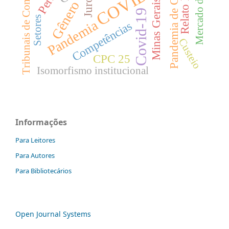
Mercado de trabalho
Pandemia de Covid-19
COVID-19
Perito
Tribunais de Contas
Juros
Minas Gerais
Gênero
Covid-19
Setores
Pandemia
Competências
Custeio
CPC 25
Isomorfismo institucional
Informações
Para Leitores
Para Autores
Para Bibliotecários
Open Journal Systems