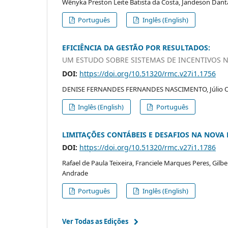
Wênyka Preston Leite Batista da Costa, Jandeson Dantas
Português
Inglês (English)
EFICIÊNCIA DA GESTÃO POR RESULTADOS:
UM ESTUDO SOBRE SISTEMAS DE INCENTIVOS 
DOI:
https://doi.org/10.51320/rmc.v27i1.1756
DENISE FERNANDES FERNANDES NASCIMENTO, Júlio Orest
Inglês (English)
Português
LIMITAÇÕES CONTÁBEIS E DESAFIOS NA NOVA L
DOI:
https://doi.org/10.51320/rmc.v27i1.1786
Rafael de Paula Teixeira, Franciele Marques Peres, Gilbe
Andrade
Português
Inglês (English)
Ver Todas as Edições