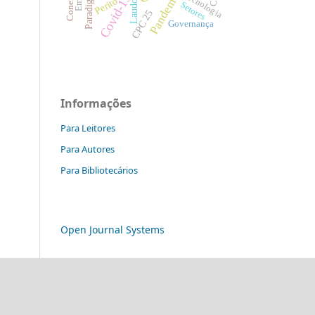
Pandemia
Tecnologia
Covid-19
Perito
Laudo
Setores
CPC 25
Governança
Informações
Para Leitores
Para Autores
Para Bibliotecários
Open Journal Systems