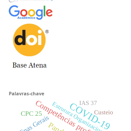
Palavras-chave
Competências profissionais
IAS 37
COVID-19
Estrutura Organizacional
Custeio
CPC 25
Minas Gerais