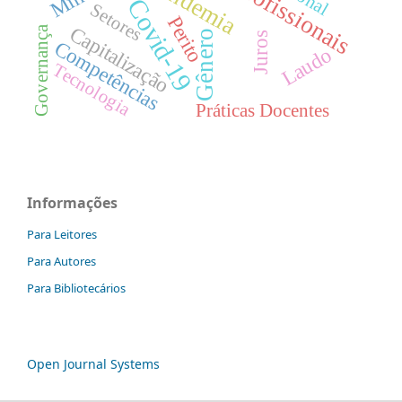
Pandemia
Covid-19
Setores
Perito
Capitalização
Governança
Gênero
Juros
Competências
Laudo
Tecnologia
Práticas Docentes
Informações
Para Leitores
Para Autores
Para Bibliotecários
Open Journal Systems