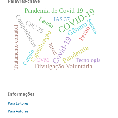
Palavras-chave
COVID-19
Pandemia de Covid-19
Competências
Laudo
IAS 37
Setores
CPC 25
Gênero
Tratamento contábil
Perito
Capitalização
Covid-19
Juros
Pandemia
Custeio
CVM
Tecnologia
Divulgação Voluntária
Informações
Para Leitores
Para Autores