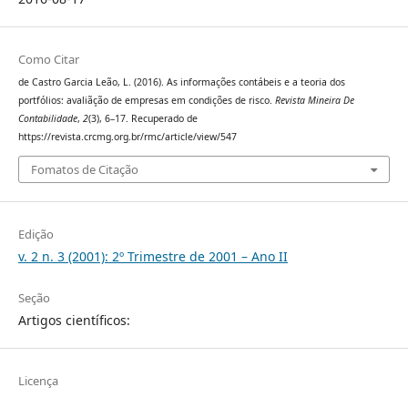
Como Citar
de Castro Garcia Leão, L. (2016). As informações contábeis e a teoria dos
portfólios: avaliãção de empresas em condições de risco.
Revista Mineira De
Contabilidade
,
2
(3), 6–17. Recuperado de
https://revista.crcmg.org.br/rmc/article/view/547
Fomatos de Citação
Edição
v. 2 n. 3 (2001): 2º Trimestre de 2001 – Ano II
Seção
Artigos científicos:
Licença