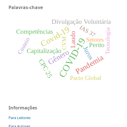
Palavras-chave
Divulgação Voluntária
IAS 37
Covid-19
Tecnologia
Competências
Laudo
COVID-19
Custeio
CVM
Setores
Perito
Juros
Capitalização
Gênero
Pandemia
CPC 25
Pacto Global
Informações
Para Leitores
Para Autores