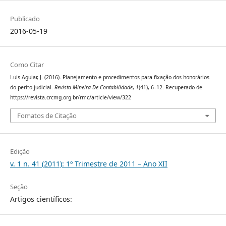
Publicado
2016-05-19
Como Citar
Luis Aguiar, J. (2016). Planejamento e procedimentos para fixação dos honorários
do perito judicial.
Revista Mineira De Contabilidade
,
1
(41), 6–12. Recuperado de
https://revista.crcmg.org.br/rmc/article/view/322
Fomatos de Citação
Edição
v. 1 n. 41 (2011): 1º Trimestre de 2011 – Ano XII
Seção
Artigos científicos: