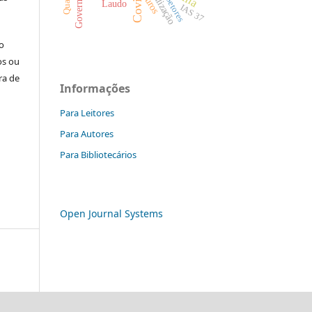
Capitalização
Juros
Setores
Laudo
IAS 37
o
os ou
ra de
Informações
Para Leitores
Para Autores
Para Bibliotecários
Open Journal Systems