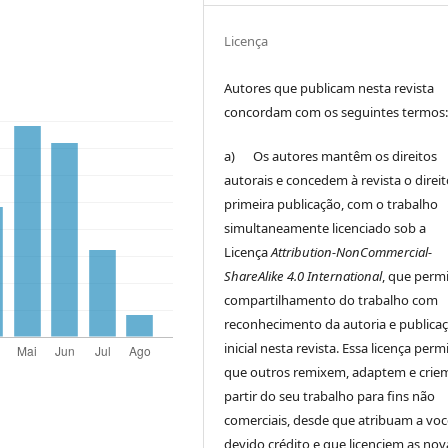
Licença
Autores que publicam nesta revista
concordam com os seguintes termos
a) Os autores mantêm os direitos
autorais e concedem à revista o direi
primeira publicação, com o trabalho
simultaneamente licenciado sob a
Licença
Attribution-NonCommercial-
ShareAlike 4.0 International
, que perm
compartilhamento do trabalho com
reconhecimento da autoria e publica
inicial nesta revista. Essa licença perm
que outros remixem, adaptem e crie
partir do seu trabalho para fins não
comerciais, desde que atribuam a voc
devido crédito e que licenciem as nov