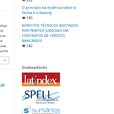
O princípio da essência sobre a
forma e o leasing
185
ASPECTOS TÉCNICOS ADOTADOS
 Sérgio
POR PERITOS JUDICIAIS EM
16).
CONTRATOS DE CRÉDITO
ícios
BANCÁRIOS
sta
182
erado
iew/354
Indexadores
 de