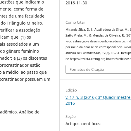
questões que indicam o
2016-11-30
ormente, como forma de
antes de uma faculdade
Como Citar
 do Triângulo Mineiro,
erificar a associação
Miranda Silva, D. J., Auxiliadora da Silva, M.,
Satto Vilela, M., & Mendes de Oliveira, R. (20
dicam que: (1) os
Procrastinação e desempenho acadêmico: ind
mais associados a um
por meio da análise de correspondência.
Revi
 do gênero feminino
Mineira De Contabilidade
,
17
(3), 16–31. Recup
dor; e (3) os discentes
de https://revista.crcmg.org.br/rmc/article/v
procrastinador estão
Fomatos de Citação
o a médio, ao passo que
ocrastinador possuem um
Edição
v. 17 n. 3 (2016): 3º Quadrimestre
2016
adêmico. Análise de
Seção
Artigos científicos: