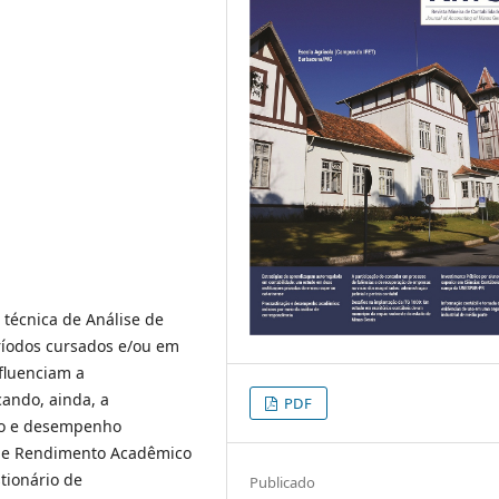
 técnica de Análise de
ríodos cursados e/ou em
fluenciam a
cando, ainda, a
PDF
ero e desempenho
e de Rendimento Acadêmico
stionário de
Publicado