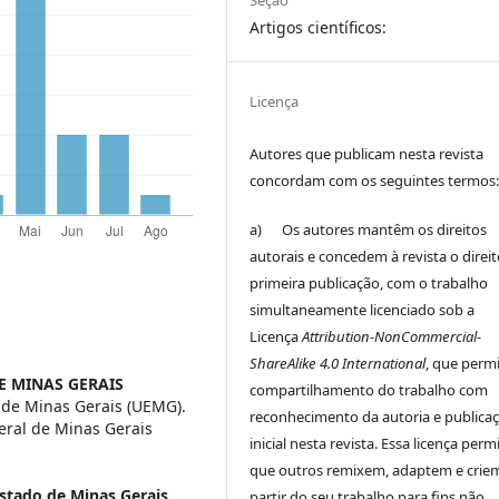
Artigos científicos:
Licença
Autores que publicam nesta revista
concordam com os seguintes termos
a) Os autores mantêm os direitos
autorais e concedem à revista o direi
primeira publicação, com o trabalho
simultaneamente licenciado sob a
Licença
Attribution-NonCommercial-
ShareAlike 4.0 International
, que perm
E MINAS GERAIS
compartilhamento do trabalho com
 de Minas Gerais (UEMG).
reconhecimento da autoria e publica
eral de Minas Gerais
inicial nesta revista. Essa licença perm
que outros remixem, adaptem e crie
stado de Minas Gerais
partir do seu trabalho para fins não