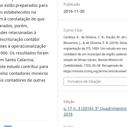
Publicado
itos estão preparados para
2016-11-30
s estabelecidos na
m à constatação de que
parados, porém,
Como Citar
ades relacionadas à
Cardoso, R., de Oliveira, C. B., Frazão, M. de L
escrituração contábil
Beluomini, J., & de Oliveira, E. R. (2016). Desa
entes à operacionalização
implantação da ITG 1000: Um estudo em escr
1000. Os resultados foram
contábeis de um município da região sudoest
em Santa Catarina,
estado de Minas Gerais.
Revista Mineira De
Contabilidade
,
17
(3), 45–58. Recuperado de
este estudo contribui para
https://revista.crcmg.org.br/rmc/article/view
pelos contadores mineiros
ais contadores de outras
Fomatos de Citação
Edição
v. 17 n. 3 (2016): 3º Quadrimestre
2016
Seção