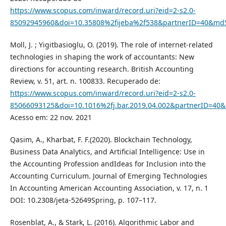
https://www.scopus.com/inward/record.uri?eid=2-s2.0-
85092945960&doi=10.35808%2fijeba%2f538&partnerID=40&md
Moll, J. ; Yigitbasioglu, O. (2019). The role of internet-related
technologies in shaping the work of accountants: New
directions for accounting research. British Accounting
Review, v. 51, art. n. 100833. Recuperado de:
https://www.scopus.com/inward/record.uri?eid=2-s2.0-
85066093125&doi=10.1016%2fj.bar.2019.04.002&partnerID=4
Acesso em: 22 nov. 2021
Qasim, A., Kharbat, F. F.(2020). Blockchain Technology,
Business Data Analytics, and Artificial Intelligence: Use in
the Accounting Profession andIdeas for Inclusion into the
Accounting Curriculum. Journal of Emerging Technologies
In Accounting American Accounting Association, v. 17, n. 1
DOI: 10.2308/jeta-52649Spring, p. 107–117.
Rosenblat, A., & Stark, L. (2016). Algorithmic Labor and