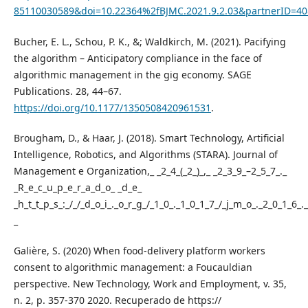
85110030589&doi=10.22364%2fBJMC.2021.9.2.03&partnerID=
Bucher, E. L., Schou, P. K., &; Waldkirch, M. (2021). Pacifying
the algorithm – Anticipatory compliance in the face of
algorithmic management in the gig economy. SAGE
Publications. 28, 44–67.
https://doi.org/10.1177/1350508420961531
.
Brougham, D., & Haar, J. (2018). Smart Technology, Artificial
Intelligence, Robotics, and Algorithms (STARA). Journal of
Management e Organization,_ _2_4_(_2_)_,_ _2_3_9_–2_5_7_._
_R_e_c_u_p_e_r_a_d_o_ _d_e_
_h_t_t_p_s_:_/_/_d_o_i_._o_r_g_/_1_0_._1_0_1_7_/_j_m_o_._2_0_1_6_.
_
Galière, S. (2020) When food-delivery platform workers
consent to algorithmic management: a Foucauldian
perspective. New Technology, Work and Employment, v. 35,
n. 2, p. 357-370 2020. Recuperado de https://