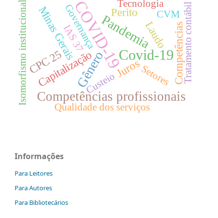
COVID-19
Tecnologia
Isomorfismo institucional
Tratamento contábil
Governança
Minas Gerais
Perito
CVM
Pandemia
Laudo
Competências
IAS 37
Covid-19
CPC 25
Capitalização
Gênero
Juros
Setores
Custeio
Competências profissionais
Qualidade dos serviços
Informações
Para Leitores
Para Autores
Para Bibliotecários