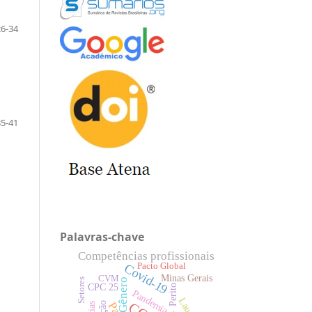
26-34
35-41
Palavras-chave
Competências profissionais
Covid-19
Pacto Global
Minas Gerais
CVM
Setores
Gênero
CPC 25
Perito
Laudo