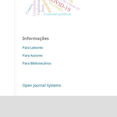
Pandemia de Covid-19
COVID-19
Capitalização
Pandemia
Competências
Tecnologia
Custeio
Juros
Conexões políticas
Informações
Para Leitores
Para Autores
Para Bibliotecários
Open Journal Systems