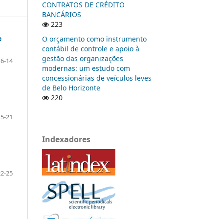
CONTRATOS DE CRÉDITO
BANCÁRIOS
223
e
O orçamento como instrumento
contábil de controle e apoio à
gestão das organizações
6-14
modernas: um estudo com
concessionárias de veículos leves
de Belo Horizonte
220
15-21
Indexadores
22-25