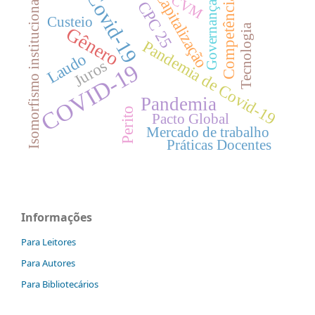
Covid-19
Capitalização
Competências
CVM
Isomorfismo institucional
CPC 25
Governança
Custeio
Tecnologia
Gênero
Pandemia de Covid-19
Laudo
Juros
COVID-19
Pandemia
Perito
Pacto Global
Mercado de trabalho
Práticas Docentes
Informações
Para Leitores
Para Autores
Para Bibliotecários