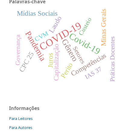
Palavras-chave
Minas Gerais
Mídias Sociais
Laudo
Custeio
COVID-19
Pandemia
CVM
Covid-19
Governança
Práticas Docentes
Gênero
Capitalização
Setores
CPC 25
Competências
Juros
Perito
IAS 37
Informações
Para Leitores
Para Autores