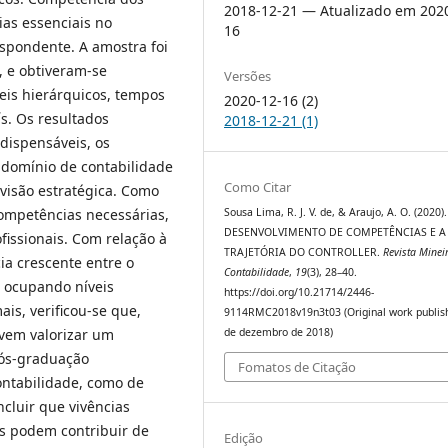
2018-12-21 — Atualizado em 202
ias essenciais no
16
espondente. A amostra foi
, e obtiveram-se
Versões
veis hierárquicos, tempos
2020-12-16 (2)
ís. Os resultados
2018-12-21 (1)
dispensáveis, os
 domínio de contabilidade
Como Citar
visão estratégica. Como
competências necessárias,
Sousa Lima, R. J. V. de, & Araujo, A. O. (2020).
DESENVOLVIMENTO DE COMPETÊNCIAS E A
fissionais. Com relação à
TRAJETÓRIA DO CONTROLLER.
Revista Minei
ia crescente entre o
Contabilidade
,
19
(3), 28–40.
s ocupando níveis
https://doi.org/10.21714/2446-
is, verificou-se que,
9114RMC2018v19n3t03 (Original work publis
evem valorizar um
de dezembro de 2018)
pós-graduação
Fomatos de Citação
ontabilidade, como de
ncluir que vivências
as podem contribuir de
Edição