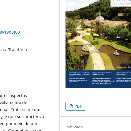
18v19n3t03
s. Trajetória
ar os aspectos
nvolvimento de
PDF
onal. Trata-se de um
y, e que se caracteriza
deu por meio de um
Publicado
ocos: Competência dos