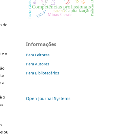
Práticas Docentes
Laudo
Juros
Pacto Global
:
Competências profissionais
Capitalização
Setores
IAS 37
Minas Gerais
to de
Informações
ite o
Para Leitores
Para Autores
ção
Para Bibliotecários
ite
m a
ê o
Open Journal Systems
as
o
os ou