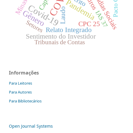
Pacto Global
Mídias Sociais
Perito
Juros
Pandemia
Covid-19
Laudo
Gênero
IAS 37
Setores
CPC 25
Relato Integrado
Sentimento do Investidor
Tribunais de Contas
Informações
Para Leitores
Para Autores
Para Bibliotecários
Open Journal Systems