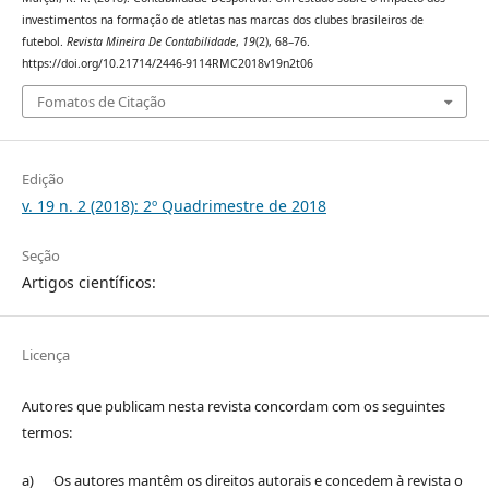
investimentos na formação de atletas nas marcas dos clubes brasileiros de
futebol.
Revista Mineira De Contabilidade
,
19
(2), 68–76.
https://doi.org/10.21714/2446-9114RMC2018v19n2t06
Fomatos de Citação
Edição
v. 19 n. 2 (2018): 2º Quadrimestre de 2018
Seção
Artigos científicos:
Licença
Autores que publicam nesta revista concordam com os seguintes
termos:
a) Os autores mantêm os direitos autorais e concedem à revista o