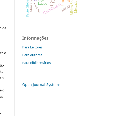
Minas Gerais
Mídias Sociais
Pacto Global
Laudo
Capitalização
Custeio
IAS 37
:
to de
Informações
Para Leitores
ite o
Para Autores
Para Bibliotecários
ção
ite
m a
Open Journal Systems
ê o
as
o