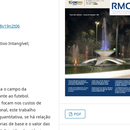
18v19n2t06
tivo Intangível;
ra o campo da
nte ao futebol.
e focam nos custos de
nal, este trabalho
PDF
uantitativa, se há relação
rias de base e o valor das