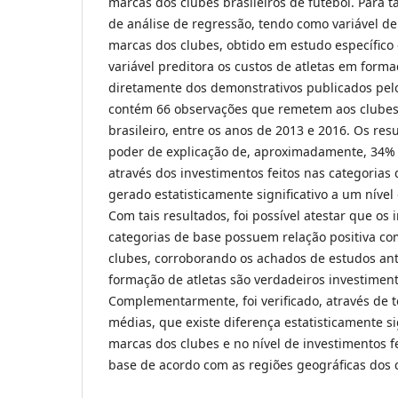
marcas dos clubes brasileiros de futebol. Para tal
de análise de regressão, tendo como variável d
marcas dos clubes, obtido em estudo específic
variável preditora os custos de atletas em forma
diretamente dos demonstrativos publicados pelo
contém 66 observações que remetem aos clubes 
brasileiro, entre os anos de 2013 e 2016. Os r
poder de explicação de, aproximadamente, 34% 
através dos investimentos feitos nas categorias
gerado estatisticamente significativo a um nível
Com tais resultados, foi possível atestar que os
categorias de base possuem relação positiva co
clubes, corroborando os achados de estudos ant
formação de atletas são verdadeiros investiment
Complementarmente, foi verificado, através de t
médias, que existe diferença estatisticamente sig
marcas dos clubes e no nível de investimentos f
base de acordo com as regiões geográficas dos 