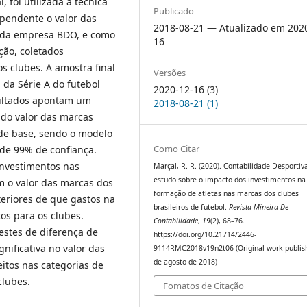
, foi utilizada a técnica
Publicado
ependente o valor das
2018-08-21 — Atualizado em 202
o da empresa BDO, e como
16
ção, coletados
s clubes. A amostra final
Versões
da Série A do futebol
2020-12-16 (3)
esultados apontam um
2018-08-21 (1)
do valor das marcas
 de base, sendo o modelo
Como Citar
 de 99% de confiança.
 investimentos nas
Marçal, R. R. (2020). Contabilidade Desporti
estudo sobre o impacto dos investimentos na
m o valor das marcas dos
formação de atletas nas marcas dos clubes
eriores de que gastos na
brasileiros de futebol.
Revista Mineira De
os para os clubes.
Contabilidade
,
19
(2), 68–76.
estes de diferença de
https://doi.org/10.21714/2446-
nificativa no valor das
9114RMC2018v19n2t06 (Original work publis
de agosto de 2018)
eitos nas categorias de
clubes.
Fomatos de Citação