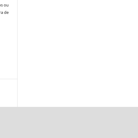
os ou
ra de