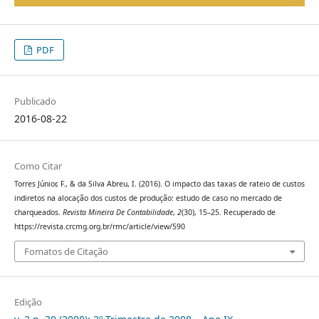
PDF
Publicado
2016-08-22
Como Citar
Torres Júnior, F., & da Silva Abreu, I. (2016). O impacto das taxas de rateio de custos
indiretos na alocação dos custos de produção: estudo de caso no mercado de
charqueados.
Revista Mineira De Contabilidade
,
2
(30), 15–25. Recuperado de
https://revista.crcmg.org.br/rmc/article/view/590
Fomatos de Citação
Edição