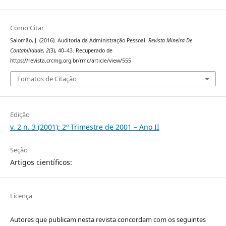
Como Citar
Salomão, J. (2016). Auditoria da Administração Pessoal.
Revista Mineira De
Contabilidade
,
2
(3), 40–43. Recuperado de
https://revista.crcmg.org.br/rmc/article/view/555
Fomatos de Citação
Edição
v. 2 n. 3 (2001): 2º Trimestre de 2001 – Ano II
Seção
Artigos científicos:
Licença
Autores que publicam nesta revista concordam com os seguintes