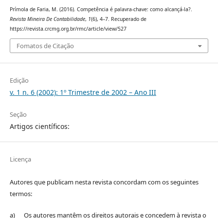
Prímola de Faria, M. (2016). Competência é palavra-chave: como alcançá-la?.
Revista Mineira De Contabilidade
,
1
(6), 4–7. Recuperado de
https://revista.crcmg.org.br/rmc/article/view/527
Fomatos de Citação
Edição
v. 1 n. 6 (2002): 1º Trimestre de 2002 – Ano III
Seção
Artigos científicos:
Licença
Autores que publicam nesta revista concordam com os seguintes
termos:
a) Os autores mantêm os direitos autorais e concedem à revista o