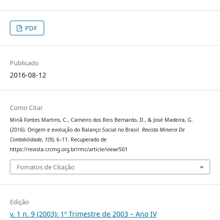
PDF
Publicado
2016-08-12
Como Citar
Miriã Fontes Martins, C., Carneiro dos Reis Bernardo, D., & José Madeira, G.
(2016). Origem e evolução do Balanço Social no Brasil.
Revista Mineira De
Contabilidade
,
1
(9), 6–11. Recuperado de
https://revista.crcmg.org.br/rmc/article/view/501
Fomatos de Citação
Edição
v. 1 n. 9 (2003): 1º Trimestre de 2003 – Ano IV