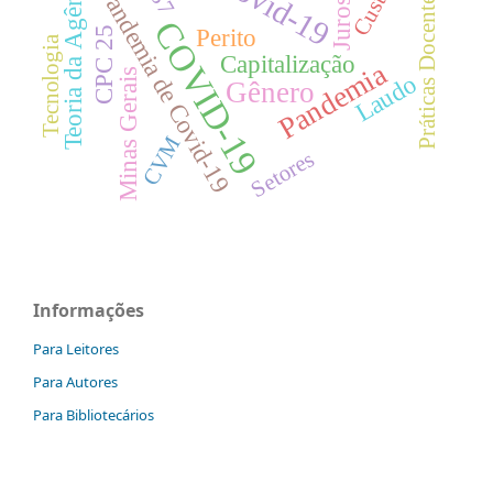
Covid-19
Teoria da Agência
Custeio
Pandemia de Covid-19
Práticas Docentes
Juros
COVID-19
Perito
CPC 25
Tecnologia
Capitalização
Pandemia
Minas Gerais
Laudo
Gênero
CVM
Setores
Informações
Para Leitores
Para Autores
Para Bibliotecários