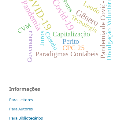
COVID-19
Pandemia de Covid-19
Setores
Divulgação Voluntária
Covid-19
Pandemia
Laudo
Gênero
Tecnologia
CVM
Capitalização
Custeio
Juros
Governança
Perito
CPC 25
Paradigmas Contábeis
Informações
Para Leitores
Para Autores
Para Bibliotecários