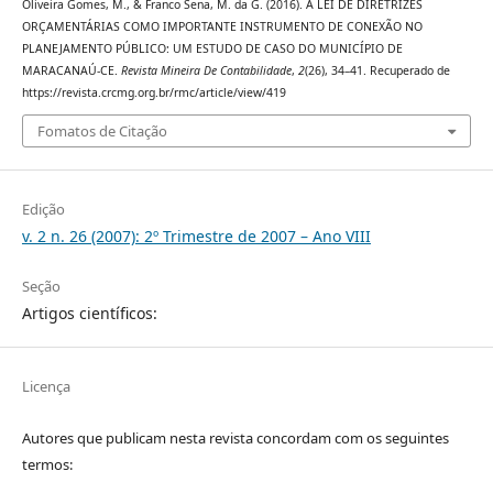
Oliveira Gomes, M., & Franco Sena, M. da G. (2016). A LEI DE DIRETRIZES
ORÇAMENTÁRIAS COMO IMPORTANTE INSTRUMENTO DE CONEXÃO NO
PLANEJAMENTO PÚBLICO: UM ESTUDO DE CASO DO MUNICÍPIO DE
MARACANAÚ-CE.
Revista Mineira De Contabilidade
,
2
(26), 34–41. Recuperado de
https://revista.crcmg.org.br/rmc/article/view/419
Fomatos de Citação
Edição
v. 2 n. 26 (2007): 2º Trimestre de 2007 – Ano VIII
Seção
Artigos científicos:
Licença
Autores que publicam nesta revista concordam com os seguintes
termos: