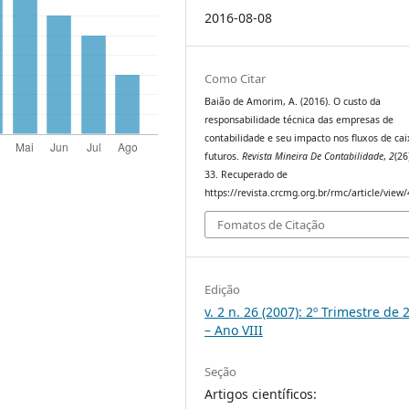
2016-08-08
Como Citar
Baião de Amorim, A. (2016). O custo da
responsabilidade técnica das empresas de
contabilidade e seu impacto nos fluxos de ca
futuros.
Revista Mineira De Contabilidade
,
2
(26
33. Recuperado de
https://revista.crcmg.org.br/rmc/article/view
Fomatos de Citação
Edição
v. 2 n. 26 (2007): 2º Trimestre de 
– Ano VIII
Seção
Artigos científicos: