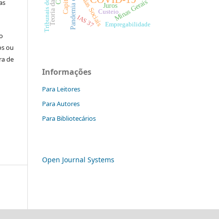
Teoria da Agência
Tribunais de Contas
Mídias Sociais
Minas Gerais
as
Juros
Custeio
IAS 37
Empregabilidade
o
os ou
ra de
Informações
Para Leitores
Para Autores
Para Bibliotecários
Open Journal Systems